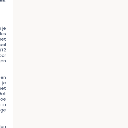
Het
 je
les
met
eel
NT2
oor
gen
een
 je
het
Het
hoe
 in
ige
den