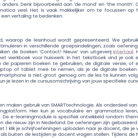
ts anders. Denk bijvoorbeeld aan ‘de mond’ en ‘the month’. 
matica veel. Het is vaak makkelijker om te focussen op 
 een vertaling te bedenken.
rd, waarop de lesinhoud wordt gepresenteerd. We gebrui
uleren in verschillende groepsindelingen, zoals oefening
uiken de boeken ‘Contact! Nieuw’ van uitgeverij
Intertaal
. 
het werkboek voor huiswerk. In het tekstboek vind je ook 
m de papieren boeken te gebruiken, de digitale versie, of 
ptop of tablet mee te nemen, als je de digitale boeken 
smartphone is niet groot genoeg om de les te kunnen volg
n je lezen in de cursusomschrijving van jouw specifieke curs
n maken gebruik van SMARTtechnologie. Als onderdeel van
ingplatform. Hier kun je vocabulaire en grammatica leren,
en. De e-learningmodule is specifiek ontwikkeld rondom them
n die nieuw zijn in Nederland. De oefeningen zijn gebaseerd
1 klik je schrijfoefeningen uploaden naar je docent, die je 
 als buiten de lestijden je docent vragen stellen. Tijdens de 