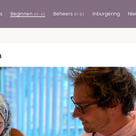
s
Beginnen
Beheers
Inburgering
Nie
A0-A2
B1-B2
n