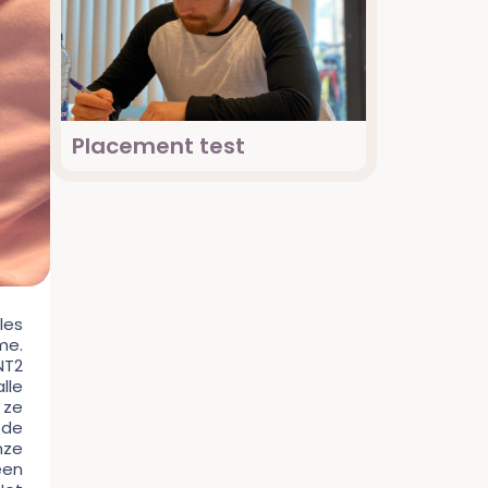
Placement test
les
me.
NT2
lle
 ze
 de
nze
een