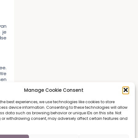
van
 je
dse
ee.
 We
sen
een
Manage Cookie Consent
een
the best experiences, we use technologies like cookies to store
ess device information. Consenting to these technologies will allow
ss data such as browsing behavior or unique IDs on this site. Not
 or withdrawing consent, may adversely affect certain features and