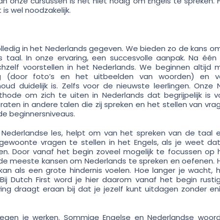
an onze cursussen is het niet nodig om Engels te spreken. 
 is wel noodzakelijk.
lledig in het Nederlands gegeven. We bieden zo de kans om
 taal. In onze ervaring, een succesvolle aanpak. Na één 
hzelf voorstellen in het Nederlands. We beginnen altijd 
ng (door foto’s en het uitbeelden van woorden) en v
ud duidelijk is. Zelfs voor de nieuwste leerlingen. Onze 
hode om zich te uiten in Nederlands dat begrijpelijk is v
raten in andere talen die zij spreken en het stellen van vra
 de beginnersniveaus.
e Nederlandse les, helpt om van het spreken van de taal 
ewoonte vragen te stellen in het Engels, als je weet dat
en. Door vanaf het begin zoveel mogelijk te focussen op 
 zo de meeste kansen om Nederlands te spreken en oefenen. 
an als een grote hindernis voelen. Hoe langer je wacht, 
j Dutch First word je hier daarom vanaf het begin rustig
ing draagt eraan bij dat je jezelf kunt uitdagen zonder en
 tegen je werken. Sommige Engelse en Nederlandse woor