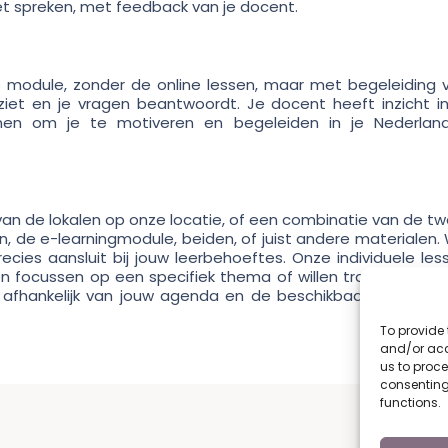
met spreken, met feedback van je docent.
e module, zonder de online lessen, maar met begeleiding 
iet en je vragen beantwoordt. Je docent heeft inzicht in
annen om je te motiveren en begeleiden in je Nederlan
 van de lokalen op onze locatie, of een combinatie van de tw
, de e-learningmodule, beiden, of juist andere materialen.
es aansluit bij jouw leerbehoeftes. Onze individuele les
len focussen op een specifiek thema of willen trainen voor 
, afhankelijk van jouw agenda en de beschikbaarheid van 
To provide 
and/or acc
us to proce
consenting
functions.