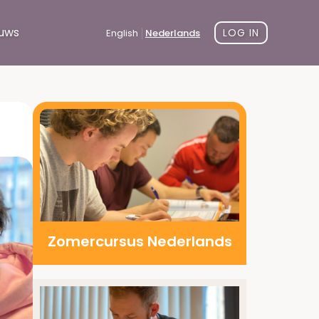
uws
LOG IN
English
Nederlands
Zomercursus Nederlands