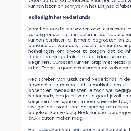
vreemde taal via onderwijs. Voor het volgen v
kunnen lezen en schrijven in het Latijnse alfabet
Volledig in het Nederlands
Vanaf de eerste les worden onze cursussen vo
volledig onder te dompelen in de Nederlands
kunnen cursisten al iemand begroeten en zic
eenvoudige woorden, visuele ondersteuni
herhalingen, om ervoor te zorgen dat de inho
docenten zijn getraind in de didactische met
beginners. Cursisten kunnen altijd met elkaar p
in het Engels is geen enkel probleem, zeker op
Het spreken van uitsluitend Nederlands in d
gewoonte te maken. Het is makkelijk om uit g
docent en medecursisten je toch wel begrijp
Nederlands, ben je dit voor. Je geeft jezelf
beginnen met spreken in een vreemde taal, k
lastiger het wordt om de sprong te maken. Bi
begeleid. Een volledig Nederlandse leeromgev
druk. Fouten maken mag!
Het gebruiken van een steuntaal kan zelfs