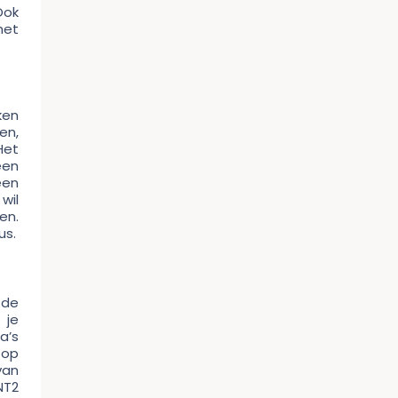
Ook
het
ken
en,
Het
een
een
wil
en.
us.
 de
 je
a’s
 op
van
NT2