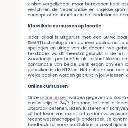
klinken vergelijkbaar, maar betekenen heel ie
verschillen de Nederlandse en Engelse gram
concept of de structuur in het Nederlands, dan
Klassikale cursussen op locatie
Ieder lokaal is uitgerust met een SMARTboa
SMARTtechnologie om actieve deelname te stim
spelletjes en uitleg van de docent. We gebr
tekstboek wordt meestal gebruikt in de les, 
woordenlijst per hoofdstuk. Je kunt kiezen o
combinatie van beide. Denk eraan om een la
gebruiken in de NT2 les. Het scherm van een 
Welke boeken worden gebruikt in jouw lessen, ku
Online cursussen
Onze
online lessen
worden gegeven via Zoom e
cursus krijg je 24/7 toegang tot ons e-learn
uitspraak oefenen, lezen, luisteren en schrijv
uit het leven van expats of andere volwassene
recent wetenschappelijk onderzoek. Je kunt met 
feedback zal voorzien. Ook kun je zowel tijdens