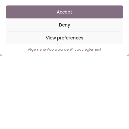
Accept
Deny
View preferences
Contact us
Algemene Voorwaarden
Privacyreglement
Open
chaty
Copyright © 2023 Dutch First. Alle rechten voorbehouden.
Algemene
Voorwaarden
Privacyreglement
Klachtenreglement
Over
ons
Contact